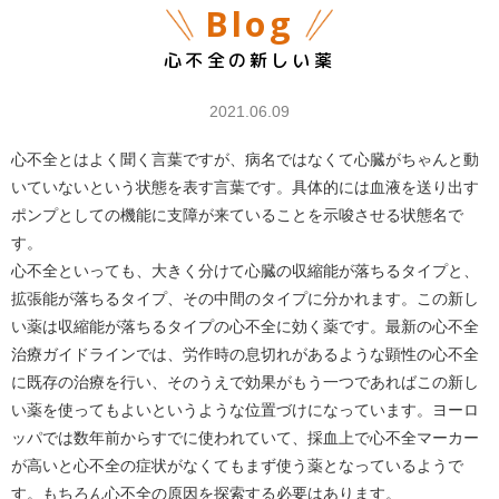
Blog
心不全の新しい薬
2021.06.09
心不全とはよく聞く言葉ですが、病名ではなくて心臓がちゃんと動
いていないという状態を表す言葉です。具体的には血液を送り出す
ポンプとしての機能に支障が来ていることを示唆させる状態名で
す。
心不全といっても、大きく分けて心臓の収縮能が落ちるタイプと、
拡張能が落ちるタイプ、その中間のタイプに分かれます。この新し
い薬は収縮能が落ちるタイプの心不全に効く薬です。最新の心不全
治療ガイドラインでは、労作時の息切れがあるような顕性の心不全
に既存の治療を行い、そのうえで効果がもう一つであればこの新し
い薬を使ってもよいというような位置づけになっています。ヨーロ
ッパでは数年前からすでに使われていて、採血上で心不全マーカー
が高いと心不全の症状がなくてもまず使う薬となっているようで
す。もちろん心不全の原因を探索する必要はあります。