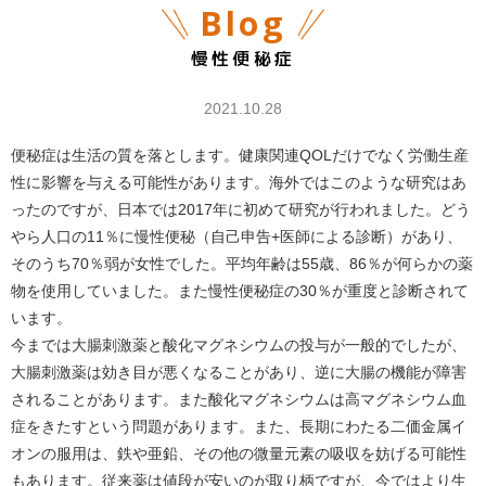
Blog
慢性便秘症
2021.10.28
便秘症は生活の質を落とします。健康関連QOLだけでなく労働生産
性に影響を与える可能性があります。海外ではこのような研究はあ
ったのですが、日本では2017年に初めて研究が行われました。どう
やら人口の11％に慢性便秘（自己申告+医師による診断）があり、
そのうち70％弱が女性でした。平均年齢は55歳、86％が何らかの薬
物を使用していました。また慢性便秘症の30％が重度と診断されて
います。
今までは大腸刺激薬と酸化マグネシウムの投与が一般的でしたが、
大腸刺激薬は効き目が悪くなることがあり、逆に大腸の機能が障害
されることがあります。また酸化マグネシウムは高マグネシウム血
症をきたすという問題があります。また、長期にわたる二価金属イ
オンの服用は、鉄や亜鉛、その他の微量元素の吸収を妨げる可能性
もあります。従来薬は値段が安いのが取り柄ですが、今ではより生