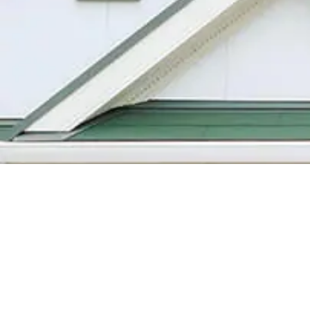
06
-
6872
-
0221