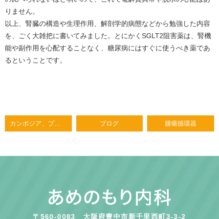
りません。
以上、腎臓の構造や生理作用、解剖学的病態などから勉強した内容
を、ごく大雑把に書いてみました。とにかくSGLT2阻害薬は、腎機
能や副作用を心配することなく、糖尿病にはすぐに使うべき薬であ
るということです。
カンボジア、プノンペンの変化
ブログ
腫瘍循環器
〒560-0083
大阪府豊中市新千里西町3-3-2