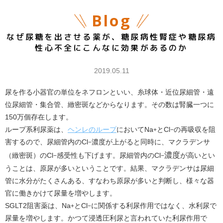
Blog
なぜ尿糖を出させる薬が、糖尿病性腎症や糖尿病
性心不全にこんなに効果があるのか
2019.05.11
尿を作る小器官の単位をネフロンといい、糸球体・近位尿細管・遠
位尿細管・集合管、緻密斑などからなります。その数は腎臓一つに
150万個存在します。
ループ系利尿薬は、
ヘンレのループ
においてNa
とCl
の再吸収を阻
+
−
害するので、尿細管内のCl
濃度が上がると同時に、マクラデンサ
−
濃度
（緻密斑）の
Cl
感受性も下げます。
尿細管内のCl
が高いとい
−
−
うことは、原尿が多いということです。結果、マクラデンサは尿細
管に水分がたくさんある、すなわち原尿が多いと判断し、様々な器
官に働きかけて尿量を増やします。
SGLT2阻害薬は、
Na
とCl
に関係する利尿作用ではなく、水利尿で
+
−
尿量を増やします。かつて浸透圧利尿と言われていた利尿作用で