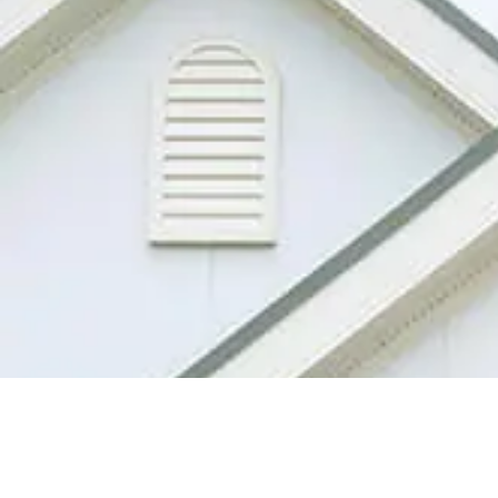
06
-
6872
-
0221