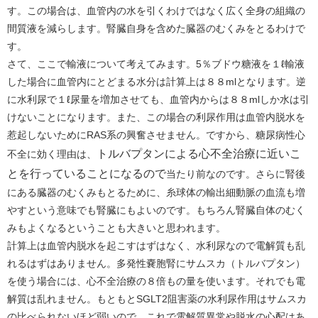
す。この場合は、血管内の水を引くわけではなく広く全身の組織の
間質液を減らします。腎臓自身を含めた臓器のむくみをとるわけで
す。
さて、ここで輸液について考えてみます。5％ブドウ糖液を１ℓ輸液
した場合に血管内にとどまる水分は計算上は８８mlとなります。逆
に水利尿で１ℓ尿量を増加させても、血管内からは８８mlしか水は引
けないことになります。また、この場合の利尿作用は血管内脱水を
惹起しないためにRAS系の興奮させません。ですから、糖尿病性心
トルバプタンによる心不全治療に近いこ
不全に効く理由は、
とを行っていることになるので
当たり前なのです。さらに腎後
にある臓器のむくみもとるために、糸球体の輸出細動脈の血流も増
やすという意味でも腎臓にもよいのです。もちろん腎臓自体のむく
みもよくなるということも大きいと思われます。
計算上は血管内脱水を起こすはずはなく、水利尿なので電解質も乱
れるはずはありません。多発性嚢胞腎にサムスカ（トルバプタン）
を使う場合には、心不全治療の８倍もの量を使います。それでも電
解質は乱れません。もともとSGLT2阻害薬の水利尿作用はサムスカ
の比べられないほど弱いので、これで電解質異常や脱水の心配はあ