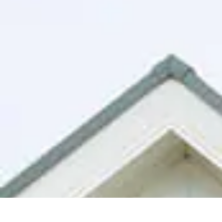
06
-
6872
-
0221